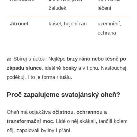
žaludek
léčení
Jitrocel
kašel, hojení ran
uzemnění,
ochrana
🧺 Sbírej s úctou. Nejlépe
brzy ráno nebo těsně po
západu slunce
, ideálně
bosky
a v tichu. Naslouchej,
poděkuj. I to je forma rituálu.
Proč zapalujeme svatojánský oheň?
Oheň má odjakživa
očistnou, ochrannou a
transformační moc
. Lidé o něj skákali, tančili kolem
něj, zapalovali byliny i přání.