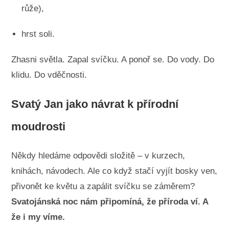
růže),
hrst soli.
Zhasni světla. Zapal svíčku. A ponoř se. Do vody. Do
klidu. Do vděčnosti.
Svatý Jan jako návrat k přírodní
moudrosti
Někdy hledáme odpovědi složitě – v kurzech,
knihách, návodech. Ale co když stačí vyjít bosky ven,
přivonět ke květu a zapálit svíčku se záměrem?
Svatojánská noc nám připomíná, že příroda ví. A
že i my víme.