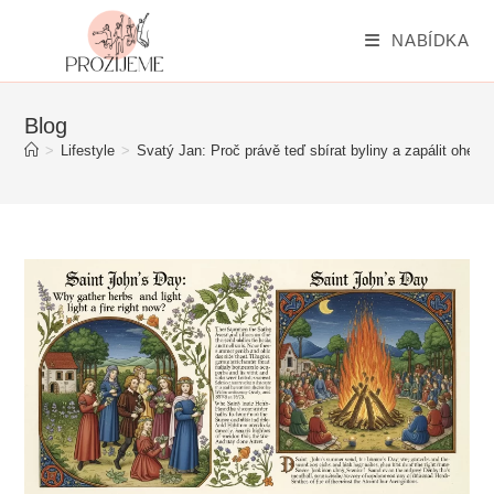
Přejít
k
NABÍDKA
obsahu
Blog
>
Lifestyle
>
Svatý Jan: Proč právě teď sbírat byliny a zapálit oheň