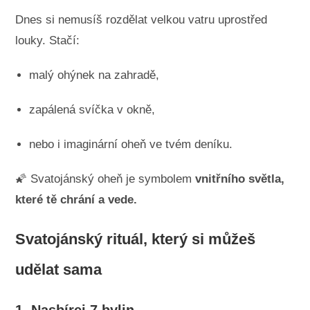
Dnes si nemusíš rozdělat velkou vatru uprostřed
louky. Stačí:
malý ohýnek na zahradě,
zapálená svíčka v okně,
nebo i imaginární oheň ve tvém deníku.
🌠 Svatojánský oheň je symbolem
vnitřního světla,
které tě chrání a vede.
Svatojánský rituál, který si můžeš
udělat sama