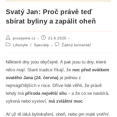
Svatý Jan: Proč právě teď
sbírat byliny a zapálit oheň
Autor
Příspěvek
prozijeme.cz
21.6.2025
příspěvku
byl
Rubriky
Komentáře
Lifestyle
/
Speciály
Žádný komentář
publikován
příspěvku
k
příspěvku
Některé dny jsou obyčejné. A pak jsou tu dny, které
něco mají
. Staré tradice říkají, že
noc před svátkem
svatého Jana (24. června)
je jednou z
nejmagičtějších v roce. Dříve lidé věřili, že právě
tehdy má
příroda největší sílu
– a že co se nasbírá,
vykoná nebo vysloví,
má zvláštní moc
.
Ať už tě láká bylinkaření, oheň, nebo jen malé vnitřní