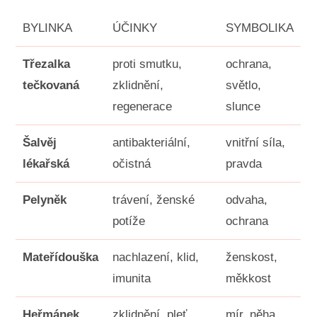
BYLINKA
ÚČINKY
SYMBOLIKA
Třezalka
proti smutku,
ochrana,
tečkovaná
zklidnění,
světlo,
regenerace
slunce
Šalvěj
antibakteriální,
vnitřní síla,
lékařská
očistná
pravda
Pelyněk
trávení, ženské
odvaha,
potíže
ochrana
Mateřídouška
nachlazení, klid,
ženskost,
imunita
měkkost
Heřmánek
zklidnění, pleť,
mír, něha,