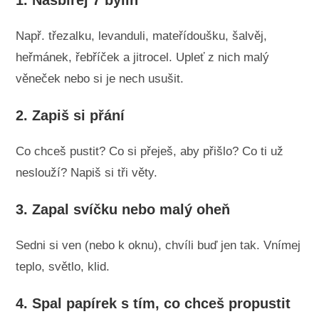
1.
Nasbírej 7 bylin
Např. třezalku, levanduli, mateřídoušku, šalvěj,
heřmánek, řebříček a jitrocel. Upleť z nich malý
věneček nebo si je nech usušit.
2.
Zapiš si přání
Co chceš pustit? Co si přeješ, aby přišlo? Co ti už
neslouží? Napiš si tři věty.
3.
Zapal svíčku nebo malý oheň
Sedni si ven (nebo k oknu), chvíli buď jen tak. Vnímej
teplo, světlo, klid.
4.
Spal papírek s tím, co chceš propustit