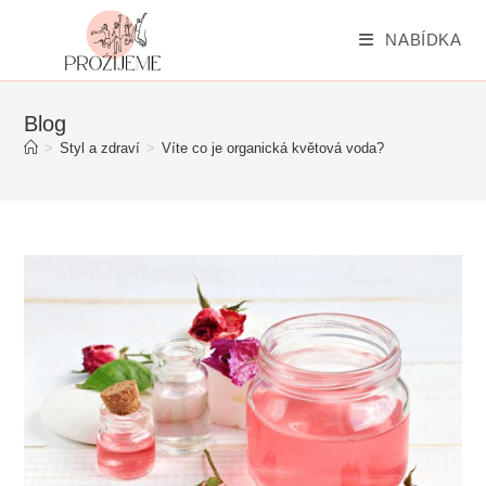
Přejít
k
NABÍDKA
obsahu
Blog
>
Styl a zdraví
>
Víte co je organická květová voda?