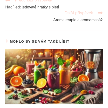
Předchozí příspěvek
Číst
Hadí jed: jedovaté hrátky s pletí
více
Další příspěvek
článků
Aromaterapie a aromamasáž
MOHLO BY SE VÁM TAKÉ LÍBIT