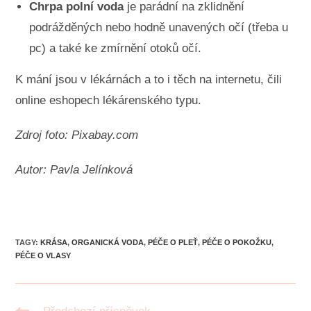
Chrpa polní voda
je parádní na zklidnění
podrážděných nebo hodně unavených očí (třeba u
pc) a také ke zmírnění otoků očí.
K mání jsou v lékárnách a to i těch na internetu, čili
online eshopech lékárenského typu.
Zdroj foto: Pixabay.com
Autor: Pavla Jelínková
TAGY
:
KRÁSA
,
ORGANICKÁ VODA
,
PÉČE O PLEŤ
,
PÉČE O POKOŽKU
,
PÉČE O VLASY