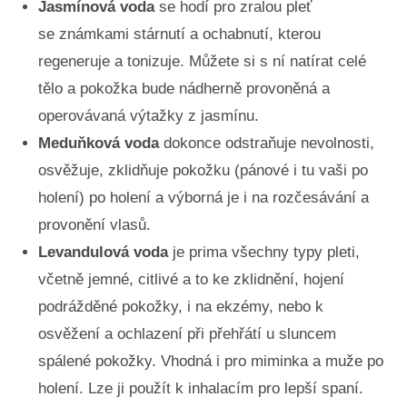
Jasmínová voda
se hodí pro zralou pleť
se známkami stárnutí a ochabnutí, kterou
regeneruje a tonizuje. Můžete si s ní natírat celé
tělo a pokožka bude nádherně provoněná a
operovávaná výtažky z jasmínu.
Meduňková voda
dokonce odstraňuje nevolnosti,
osvěžuje, zklidňuje pokožku (pánové i tu vaši po
holení) po holení a výborná je i na rozčesávání a
provonění vlasů.
Levandulová voda
je prima všechny typy pleti,
včetně jemné, citlivé a to ke zklidnění, hojení
podrážděné pokožky, i na ekzémy, nebo k
osvěžení a ochlazení při přehřátí u sluncem
spálené pokožky. Vhodná i pro miminka a muže po
holení. Lze ji použít k inhalacím pro lepší spaní.