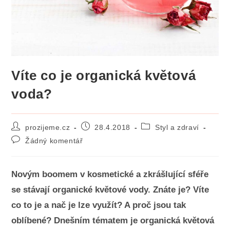
Víte co je organická květová
voda?
Autor
Příspěvek
Rubriky
prozijeme.cz
28.4.2018
Styl a zdraví
příspěvku
byl
příspěvku
Komentáře
Žádný komentář
publikován
k
příspěvku
Novým boomem v kosmetické a zkrášlující sféře
se stávají organické květové vody. Znáte je? Víte
co to je a nač je lze využít? A proč jsou tak
oblíbené? Dnešním tématem je organická květová